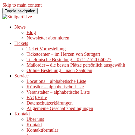
Skip to main content
Toggle navigation
News
Blog
Newsletter abonnieren
Tickets
Ticket Vorbestellung
Ticketcenter – im Herzen von Stuttgart
Telefonische Bestellung – 0711 / 550 660 77
Mailorder – die besten Plätze persönlich ausgewählt
Online Bestellung – nach Saalplan
Service
Locations – alphabetische Liste
Künstler – alphabetische Liste
Veranstalter – alphabetische Liste
FAQ/Hilfe
Datenschutzerklärungen
Allgemeine Geschäftsbedingungen
Kontakt
Über uns
Kontakt
Kontaktformular