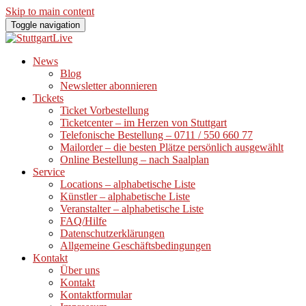
Skip to main content
Toggle navigation
News
Blog
Newsletter abonnieren
Tickets
Ticket Vorbestellung
Ticketcenter – im Herzen von Stuttgart
Telefonische Bestellung – 0711 / 550 660 77
Mailorder – die besten Plätze persönlich ausgewählt
Online Bestellung – nach Saalplan
Service
Locations – alphabetische Liste
Künstler – alphabetische Liste
Veranstalter – alphabetische Liste
FAQ/Hilfe
Datenschutzerklärungen
Allgemeine Geschäftsbedingungen
Kontakt
Über uns
Kontakt
Kontaktformular