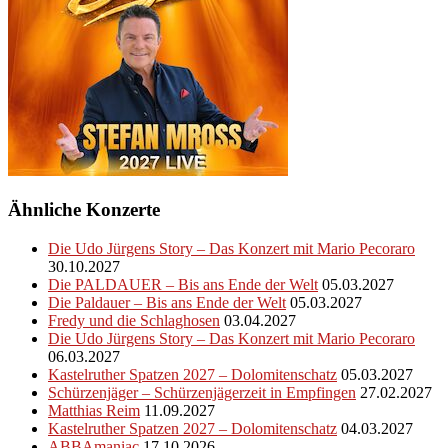
Ähnliche Konzerte
Die Udo Jürgens Story – Das Konzert mit Mario Pecoraro
30.10.2027
Die PALDAUER – Bis ans Ende der Welt
05.03.2027
Die Paldauer – Bis ans Ende der Welt
05.03.2027
Fredy und die Schlaghosen
03.04.2027
Die Udo Jürgens Story – Das Konzert mit Mario Pecoraro
06.03.2027
Kastelruther Spatzen 2027 – Dolomitenschatz
05.03.2027
Schürzenjäger – Schürzenjägerzeit in Empfingen
27.02.2027
Matthias Reim
11.09.2027
Kastelruther Spatzen 2027 – Dolomitenschatz
04.03.2027
ABBAmaniac
17.10.2026