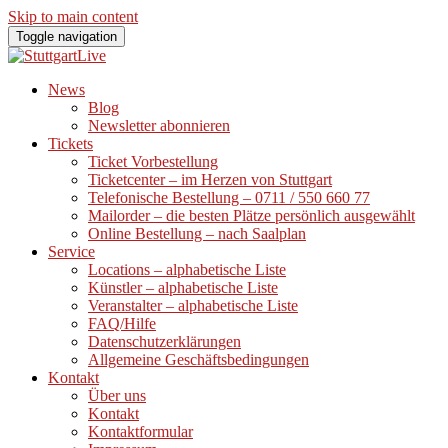
Skip to main content
Toggle navigation
News
Blog
Newsletter abonnieren
Tickets
Ticket Vorbestellung
Ticketcenter – im Herzen von Stuttgart
Telefonische Bestellung – 0711 / 550 660 77
Mailorder – die besten Plätze persönlich ausgewählt
Online Bestellung – nach Saalplan
Service
Locations – alphabetische Liste
Künstler – alphabetische Liste
Veranstalter – alphabetische Liste
FAQ/Hilfe
Datenschutzerklärungen
Allgemeine Geschäftsbedingungen
Kontakt
Über uns
Kontakt
Kontaktformular