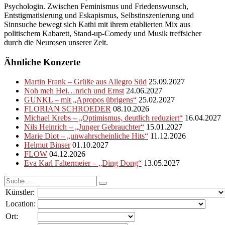
Psychologin. Zwischen Feminismus und Friedenswunsch,
Entstigmatisierung und Eskapismus, Selbstinszenierung und
Sinnsuche bewegt sich Kathi mit ihrem etablierten Mix aus
politischem Kabarett, Stand-up-Comedy und Musik treffsicher
durch die Neurosen unserer Zeit.
Ähnliche Konzerte
Martin Frank – Grüße aus Allegro Süd
25.09.2027
Noh meh Hei…nrich und Ernst
24.06.2027
GUNKL – mit „Apropos übrigens“
25.02.2027
FLORIAN SCHROEDER
08.10.2026
Michael Krebs – „Optimismus, deutlich reduziert“
16.04.2027
Nils Heinrich – „Junger Gebrauchter“
15.01.2027
Marie Diot – „unwahrscheinliche Hits“
11.12.2026
Helmut Binser
01.10.2027
FLOW
04.12.2026
Eva Karl Faltermeier – „Ding Dong“
13.05.2027
Suche
nach:
Künstler:
Location:
Ort: