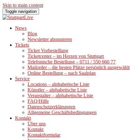
Skip to main content
Toggle navigation
News
Blog
Newsletter abonnieren
Tickets
Ticket Vorbestellung
Ticketcenter – im Herzen von Stuttgart
Telefonische Bestellung – 0711 / 550 660 77
Mailorder – die besten Plätze persönlich ausgewählt
Online Bestellung – nach Saalplan
Service
Locations – alphabetische Liste
Künstler – alphabetische Liste
Veranstalter – alphabetische Liste
FAQ/Hilfe
Datenschutzerklärungen
Allgemeine Geschäftsbedingungen
Kontakt
Über uns
Kontakt
Kontaktformular