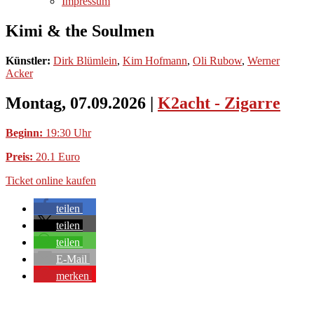
Impressum
Kimi & the Soulmen
Künstler:
Dirk Blümlein
,
Kim Hofmann
,
Oli Rubow
,
Werner
Acker
Montag, 07.09.2026
|
K2acht - Zigarre
Beginn:
19:30 Uhr
Preis:
20.1 Euro
Ticket online kaufen
teilen
teilen
teilen
E-Mail
merken