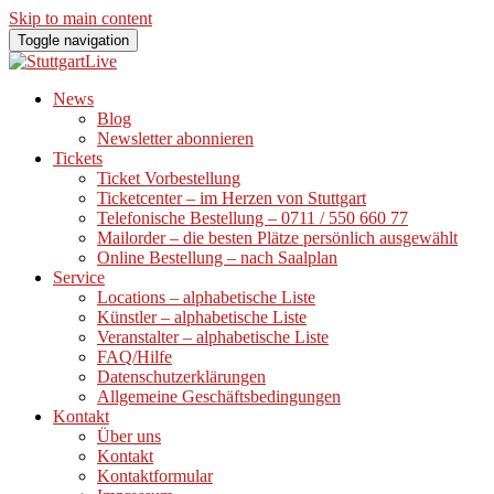
Skip to main content
Toggle navigation
News
Blog
Newsletter abonnieren
Tickets
Ticket Vorbestellung
Ticketcenter – im Herzen von Stuttgart
Telefonische Bestellung – 0711 / 550 660 77
Mailorder – die besten Plätze persönlich ausgewählt
Online Bestellung – nach Saalplan
Service
Locations – alphabetische Liste
Künstler – alphabetische Liste
Veranstalter – alphabetische Liste
FAQ/Hilfe
Datenschutzerklärungen
Allgemeine Geschäftsbedingungen
Kontakt
Über uns
Kontakt
Kontaktformular