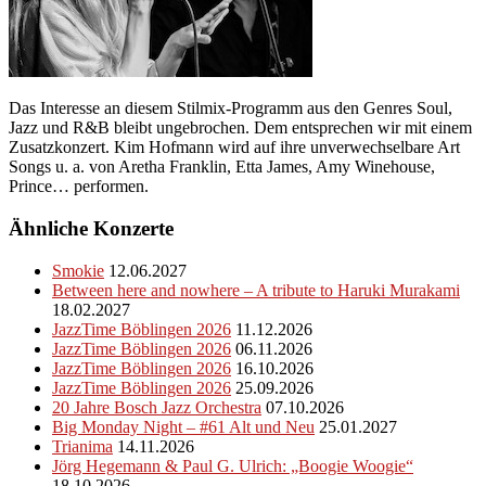
Das Interesse an diesem Stilmix-Programm aus den Genres Soul,
Jazz und R&B bleibt ungebrochen. Dem entsprechen wir mit einem
Zusatzkonzert. Kim Hofmann wird auf ihre unverwechselbare Art
Songs u. a. von Aretha Franklin, Etta James, Amy Winehouse,
Prince… performen.
Ähnliche Konzerte
Smokie
12.06.2027
Between here and nowhere – A tribute to Haruki Murakami
18.02.2027
JazzTime Böblingen 2026
11.12.2026
JazzTime Böblingen 2026
06.11.2026
JazzTime Böblingen 2026
16.10.2026
JazzTime Böblingen 2026
25.09.2026
20 Jahre Bosch Jazz Orchestra
07.10.2026
Big Monday Night – #61 Alt und Neu
25.01.2027
Trianima
14.11.2026
Jörg Hegemann & Paul G. Ulrich: „Boogie Woogie“
18.10.2026