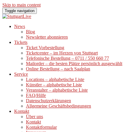
Skip to main content
Toggle navigation
News
Blog
Newsletter abonnieren
Tickets
Ticket Vorbestellung
Ticketcenter – im Herzen von Stuttgart
Telefonische Bestellung – 0711 / 550 660 77
Mailorder – die besten Plätze persönlich ausgewählt
Online Bestellung – nach Saalplan
Service
Locations – alphabetische Liste
Künstler – alphabetische Liste
Veranstalter – alphabetische Liste
FAQ/Hilfe
Datenschutzerklärungen
Allgemeine Geschäftsbedingungen
Kontakt
Über uns
Kontakt
Kontaktformular