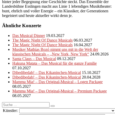
hinter jeder Begegnung eine Geschichte steckt. Das Ensemble der
Landesbühne Esslingen macht aus Linie 1 lebendiges Musiktheater:
bunt, ehrlich und voller Energie – ein Klassiker, der Generationen
begeistert und heute aktueller wirkt denn je.
Ähnliche Konzerte
Das Musical Dinner
19.03.2027
The Magic Night Of Dance Musicals
06.03.2027
The Magic Night Of Dance Musicals
16.04.2027
Musiker Mathias Bozó nimmt uns mit in die Welt der
klassischen Musicals – „New York, New York“
24.09.2026
Santa Claus – Das Musical
09.12.2027
Hakuna Matata – Das Musical für die ganze Familie
07.10.2027
Dibedibedab! – Das Kikaninchen-Musical
15.10.2027
Dibedibedab! – Das Kikaninchen-Musical
20.04.2028
Mamma Mia! – Das Original-Musical – Logen Package
08.05.2027
Mamma Mia! – Das Original-Musical – Premium Package
08.05.2027
Suche
nach:
Künstler: