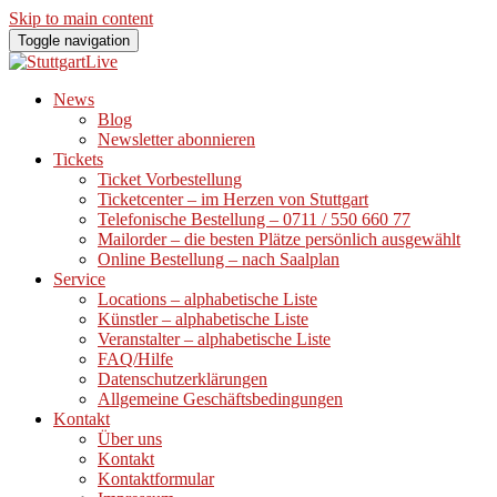
Skip to main content
Toggle navigation
News
Blog
Newsletter abonnieren
Tickets
Ticket Vorbestellung
Ticketcenter – im Herzen von Stuttgart
Telefonische Bestellung – 0711 / 550 660 77
Mailorder – die besten Plätze persönlich ausgewählt
Online Bestellung – nach Saalplan
Service
Locations – alphabetische Liste
Künstler – alphabetische Liste
Veranstalter – alphabetische Liste
FAQ/Hilfe
Datenschutzerklärungen
Allgemeine Geschäftsbedingungen
Kontakt
Über uns
Kontakt
Kontaktformular