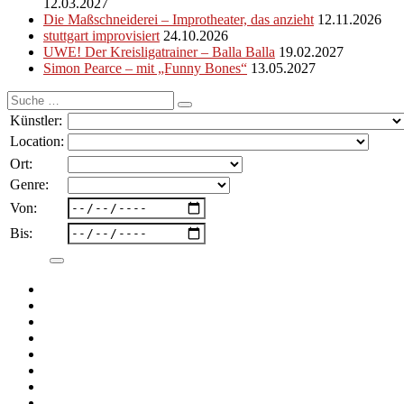
12.03.2027
Die Maßschneiderei – Improtheater, das anzieht
12.11.2026
stuttgart improvisiert
24.10.2026
UWE! Der Kreisligatrainer – Balla Balla
19.02.2027
Simon Pearce – mit „Funny Bones“
13.05.2027
Suche
nach:
Künstler:
Location:
Ort:
Genre:
Von:
Bis: