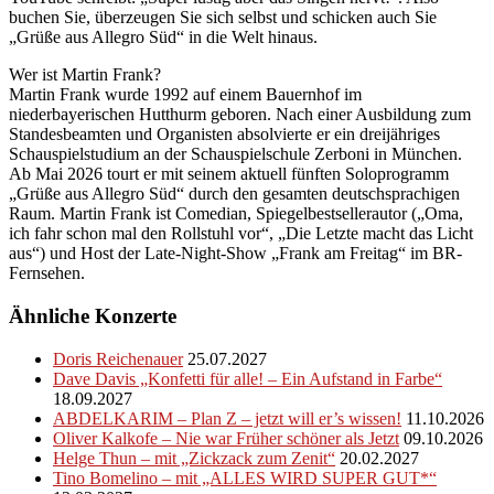
buchen Sie, überzeugen Sie sich selbst und schicken auch Sie
„Grüße aus Allegro Süd“ in die Welt hinaus.
Wer ist Martin Frank?
Martin Frank wurde 1992 auf einem Bauernhof im
niederbayerischen Hutthurm geboren. Nach einer Ausbildung zum
Standesbeamten und Organisten absolvierte er ein dreijähriges
Schauspielstudium an der Schauspielschule Zerboni in München.
Ab Mai 2026 tourt er mit seinem aktuell fünften Soloprogramm
„Grüße aus Allegro Süd“ durch den gesamten deutschsprachigen
Raum. Martin Frank ist Comedian, Spiegelbestsellerautor („Oma,
ich fahr schon mal den Rollstuhl vor“, „Die Letzte macht das Licht
aus“) und Host der Late-Night-Show „Frank am Freitag“ im BR-
Fernsehen.
Ähnliche Konzerte
Doris Reichenauer
25.07.2027
Dave Davis „Konfetti für alle! – Ein Aufstand in Farbe“
18.09.2027
ABDELKARIM – Plan Z – jetzt will er’s wissen!
11.10.2026
Oliver Kalkofe – Nie war Früher schöner als Jetzt
09.10.2026
Helge Thun – mit „Zickzack zum Zenit“
20.02.2027
Tino Bomelino – mit „ALLES WIRD SUPER GUT*“