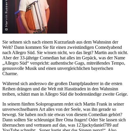
Sie sehnen sich nach einem Kurzurlaub aus dem Wahnsinn der
Welt? Dann kommen Sie für einen zweistündigen Comedyabend
nach Allegro Süd. Sie wissen nicht, wo das liegt? Martin auch nicht.
Aber der 33-jährige Comedian hat alles im Gepäck, was der Name
„Allegro Süd“ verspricht: authentische Gags, mitreißendes Tempo,
genussvolle Musik und einen unvergleichlichen bayerischen
Charme.
Während sich anderswo die großen Dampfplauderer in die ersten
Reihen drängen und die Welt mit Hasstiraden in den Wahnsinn
treiben, schätzt man in Allegro Süd die bodenständige zweite Geige.
In seinem fünften Soloprogramm redet sich Martin Frank in seiner
unverwechselbaren Art alles von der Seele, was ihn gerade so
bewegt. Sie haben noch nie etwas von diesem Comedian gehört?
Dann sollten Sie schleunigst Ihre Oma fragen! Oder Sie lassen sich
überraschen und vertrauen auf das, was 123jackydaniel789 auf
YouTube schreibt: „Super lustig aber das Singen nervt!“. Also