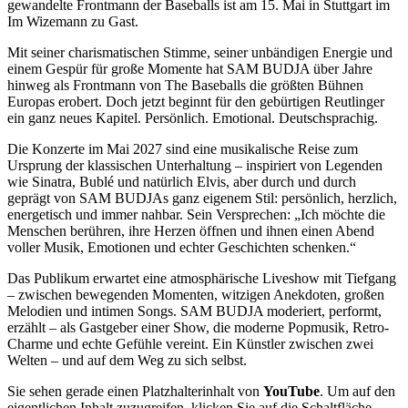
gewandelte Frontmann der Baseballs ist am 15. Mai in Stuttgart im
Im Wizemann zu Gast.
Mit seiner charismatischen Stimme, seiner unbändigen Energie und
einem Gespür für große Momente hat SAM BUDJA über Jahre
hinweg als Frontmann von The Baseballs die größten Bühnen
Europas erobert. Doch jetzt beginnt für den gebürtigen Reutlinger
ein ganz neues Kapitel. Persönlich. Emotional. Deutschsprachig.
Die Konzerte im Mai 2027 sind eine musikalische Reise zum
Ursprung der klassischen Unterhaltung – inspiriert von Legenden
wie Sinatra, Bublé und natürlich Elvis, aber durch und durch
geprägt von SAM BUDJAs ganz eigenem Stil: persönlich, herzlich,
energetisch und immer nahbar. Sein Versprechen: „Ich möchte die
Menschen berühren, ihre Herzen öffnen und ihnen einen Abend
voller Musik, Emotionen und echter Geschichten schenken.“
Das Publikum erwartet eine atmosphärische Liveshow mit Tiefgang
– zwischen bewegenden Momenten, witzigen Anekdoten, großen
Melodien und intimen Songs. SAM BUDJA moderiert, performt,
erzählt – als Gastgeber einer Show, die moderne Popmusik, Retro-
Charme und echte Gefühle vereint. Ein Künstler zwischen zwei
Welten – und auf dem Weg zu sich selbst.
Sie sehen gerade einen Platzhalterinhalt von
YouTube
. Um auf den
eigentlichen Inhalt zuzugreifen, klicken Sie auf die Schaltfläche