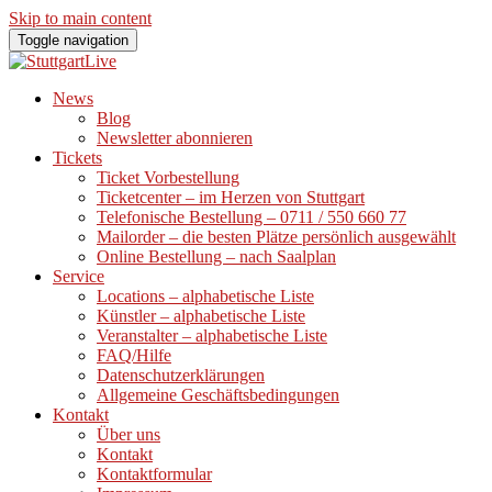
Skip to main content
Toggle navigation
News
Blog
Newsletter abonnieren
Tickets
Ticket Vorbestellung
Ticketcenter – im Herzen von Stuttgart
Telefonische Bestellung – 0711 / 550 660 77
Mailorder – die besten Plätze persönlich ausgewählt
Online Bestellung – nach Saalplan
Service
Locations – alphabetische Liste
Künstler – alphabetische Liste
Veranstalter – alphabetische Liste
FAQ/Hilfe
Datenschutzerklärungen
Allgemeine Geschäftsbedingungen
Kontakt
Über uns
Kontakt
Kontaktformular