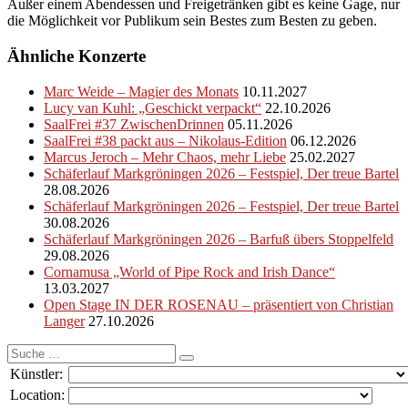
Außer einem Abendessen und Freigetränken gibt es keine Gage, nur
die Möglichkeit vor Publikum sein Bestes zum Besten zu geben.
Ähnliche Konzerte
Marc Weide – Magier des Monats
10.11.2027
Lucy van Kuhl: „Geschickt verpackt“
22.10.2026
SaalFrei #37 ZwischenDrinnen
05.11.2026
SaalFrei #38 packt aus – Nikolaus-Edition
06.12.2026
Marcus Jeroch – Mehr Chaos, mehr Liebe
25.02.2027
Schäferlauf Markgröningen 2026 – Festspiel, Der treue Bartel
28.08.2026
Schäferlauf Markgröningen 2026 – Festspiel, Der treue Bartel
30.08.2026
Schäferlauf Markgröningen 2026 – Barfuß übers Stoppelfeld
29.08.2026
Cornamusa „World of Pipe Rock and Irish Dance“
13.03.2027
Open Stage IN DER ROSENAU – präsentiert von Christian
Langer
27.10.2026
Suche
nach:
Künstler:
Location: