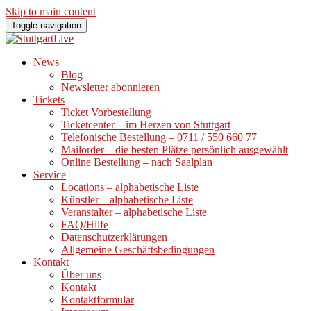
Skip to main content
Toggle navigation
News
Blog
Newsletter abonnieren
Tickets
Ticket Vorbestellung
Ticketcenter – im Herzen von Stuttgart
Telefonische Bestellung – 0711 / 550 660 77
Mailorder – die besten Plätze persönlich ausgewählt
Online Bestellung – nach Saalplan
Service
Locations – alphabetische Liste
Künstler – alphabetische Liste
Veranstalter – alphabetische Liste
FAQ/Hilfe
Datenschutzerklärungen
Allgemeine Geschäftsbedingungen
Kontakt
Über uns
Kontakt
Kontaktformular