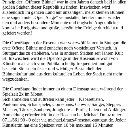
Prinzip der „Offenen Bühne“ war in den Jahren danach bald in allen
großen Städten dieser Republik zu finden. Inzwischen wird
allabendlich im ganzen Land auf unzähligen, meist kleinen Bühnen
eine sogenannte „Open Stage“ veranstaltet, bei der immer wieder
neu und anders besondere Momente und tragische Augenblicke,
komische Ereignisse und große, persönliche Erfolge durchlebt und
gefeiert werden!
Die OpenStage in der Rosenau war vor zwölf Jahren in Stuttgart die
erste Offene Bühne und zunächst noch vorsichtiger Versuch, in
Stuttgart das zu etablieren, was in anderen Städten seit Jahren Kult
ist. Inzwischen wird die OpenStage in der Rosenau sowohl von
Künstlern als auch vom Publikum heftig frequentiert und gut
besucht. Sie ist ein fester und wichtiger Bestandteil der
Bühnenkultur und aus dem kulturellen Leben der Stadt nicht mehr
wegzudenken.
Die OpenStage findet immer an einem Dienstag statt, während der
Spielzeit 2x im Monat.
Sich anmelden und auftreten kann jeder – Kabarettisten,
Pantomimen, Schauspieler, Comedians, Clowns, Sänger, Stepper,
Musiker, Tänzer, Zauberer, Jongleure ... Profis, Laien und Anfänger.
Anmeldung erforderlich! in der Rosenau bei Michael Drauz unter
0711/661 90 40 oder via michael.drauz@rosenau-stuttgart.de. Jede:r
Künstler:in hat eine Spielzeit von 10 bis maximal 15 Minuten.