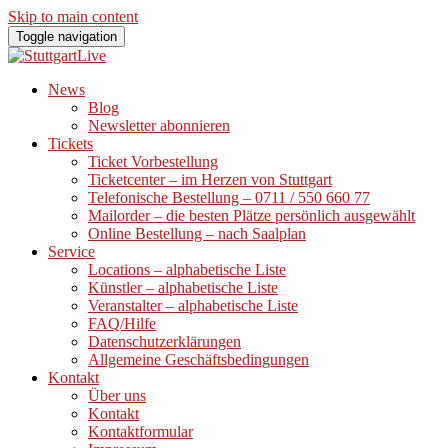
Skip to main content
Toggle navigation
News
Blog
Newsletter abonnieren
Tickets
Ticket Vorbestellung
Ticketcenter – im Herzen von Stuttgart
Telefonische Bestellung – 0711 / 550 660 77
Mailorder – die besten Plätze persönlich ausgewählt
Online Bestellung – nach Saalplan
Service
Locations – alphabetische Liste
Künstler – alphabetische Liste
Veranstalter – alphabetische Liste
FAQ/Hilfe
Datenschutzerklärungen
Allgemeine Geschäftsbedingungen
Kontakt
Über uns
Kontakt
Kontaktformular