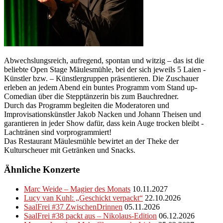
Abwechslungsreich, aufregend, spontan und witzig – das ist die
beliebte Open Stage Mäulesmühle, bei der sich jeweils 5 Laien -
Künstler bzw. – Künstlergruppen präsentieren. Die Zuschauer
erleben an jedem Abend ein buntes Programm vom Stand up-
Comedian über die Stepptänzerin bis zum Bauchredner.
Durch das Programm begleiten die Moderatoren und
Improvisationskünstler Jakob Nacken und Johann Theisen und
garantieren in jeder Show dafür, dass kein Auge trocken bleibt -
Lachtränen sind vorprogrammiert!
Das Restaurant Mäulesmühle bewirtet an der Theke der
Kulturscheuer mit Getränken und Snacks.
Ähnliche Konzerte
Marc Weide – Magier des Monats
10.11.2027
Lucy van Kuhl: „Geschickt verpackt“
22.10.2026
SaalFrei #37 ZwischenDrinnen
05.11.2026
SaalFrei #38 packt aus – Nikolaus-Edition
06.12.2026