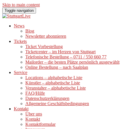
Skip to main content
Toggle navigation
News
Blog
Newsletter abonnieren
Tickets
Ticket Vorbestellung
Ticketcenter – im Herzen von Stuttgart
Telefonische Bestellung – 0711 / 550 660 77
Mailorder – die besten Plätze persönlich ausgewählt
Online Bestellung – nach Saalplan
Service
Locations – alphabetische Liste
Künstler – alphabetische Liste
Veranstalter – alphabetische Liste
FAQ/Hilfe
Datenschutzerklärungen
Allgemeine Geschäftsbedingungen
Kontakt
Über uns
Kontakt
Kontaktformular