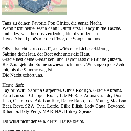
Tanz zu deinen Favorite Pop Girlies, die ganze Nacht.
Wenn nicht heute, wann dann? Outfit sitzt, Handy in die Tasche,
und alles, was du sonst zerdenkst, bleibt vor der Tür.
Heute Abend gibt's nur den Floor, die Songs und uns.
Olivia haucht „drop dead", als wär's eine Liebeserklärung.
Sabrina dreht laut, der Beat geht unter die Haut.
Gracie liest deine Gedanken, und Taylor lässt die Bühne glitzern.
Bei Zara geht die Sonne sowieso nicht unter. Wir singen jede Zeile
mit, bis die Stimme weg ist.
Die Nacht gehört uns.
Heute läuft:
Taylor Swift, Sabrina Carpenter, Olivia Rodrigo, Gracie Abrams,
Zara Larsson, Chappell Roan, Tate McRae, Ariana Grande, Dua
Lipa, Charli xcx, Addison Rae, Renée Rapp, Lola Young, Madison
Beer, Raye, SZA, Tyla, Lorde, Billie Eilish, Lady Gaga, Beyoncé,
Rihanna, Katy Perry, MARINA, Britney Spears...
Du willst nicht der sein, der zu Hause bleibt.