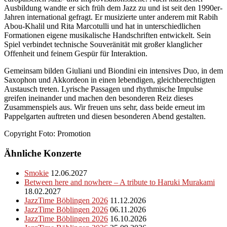
Ausbildung wandte er sich früh dem Jazz zu und ist seit den 1990er-
Jahren international gefragt. Er musizierte unter anderem mit Rabih
Abou-Khalil und Rita Marcotulli und hat in unterschiedlichen
Formationen eigene musikalische Handschriften entwickelt. Sein
Spiel verbindet technische Souveränität mit großer klanglicher
Offenheit und feinem Gespür für Interaktion.
Gemeinsam bilden Giuliani und Biondini ein intensives Duo, in dem
Saxophon und Akkordeon in einen lebendigen, gleichberechtigten
Austausch treten. Lyrische Passagen und rhythmische Impulse
greifen ineinander und machen den besonderen Reiz dieses
Zusammenspiels aus. Wir freuen uns sehr, dass beide erneut im
Pappelgarten auftreten und diesen besonderen Abend gestalten.
Copyright Foto: Promotion
Ähnliche Konzerte
Smokie
12.06.2027
Between here and nowhere – A tribute to Haruki Murakami
18.02.2027
JazzTime Böblingen 2026
11.12.2026
JazzTime Böblingen 2026
06.11.2026
JazzTime Böblingen 2026
16.10.2026