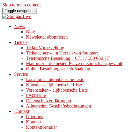
Skip to main content
Toggle navigation
News
Blog
Newsletter abonnieren
Tickets
Ticket Vorbestellung
Ticketcenter – im Herzen von Stuttgart
Telefonische Bestellung – 0711 / 550 660 77
Mailorder – die besten Plätze persönlich ausgewählt
Online Bestellung – nach Saalplan
Service
Locations – alphabetische Liste
Künstler – alphabetische Liste
Veranstalter – alphabetische Liste
FAQ/Hilfe
Datenschutzerklärungen
Allgemeine Geschäftsbedingungen
Kontakt
Über uns
Kontakt
Kontaktformular