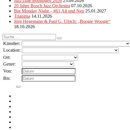
JazzTime Böblingen 2026
25.09.2026
20 Jahre Bosch Jazz Orchestra
07.10.2026
Big Monday Night – #61 Alt und Neu
25.01.2027
Trianima
14.11.2026
Jörg Hegemann & Paul G. Ulrich: „Boogie Woogie“
18.10.2026
Suche
nach:
Künstler:
Location:
Ort:
Genre:
Von:
Bis: