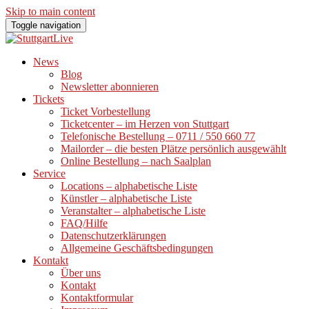
Skip to main content
Toggle navigation
News
Blog
Newsletter abonnieren
Tickets
Ticket Vorbestellung
Ticketcenter – im Herzen von Stuttgart
Telefonische Bestellung – 0711 / 550 660 77
Mailorder – die besten Plätze persönlich ausgewählt
Online Bestellung – nach Saalplan
Service
Locations – alphabetische Liste
Künstler – alphabetische Liste
Veranstalter – alphabetische Liste
FAQ/Hilfe
Datenschutzerklärungen
Allgemeine Geschäftsbedingungen
Kontakt
Über uns
Kontakt
Kontaktformular