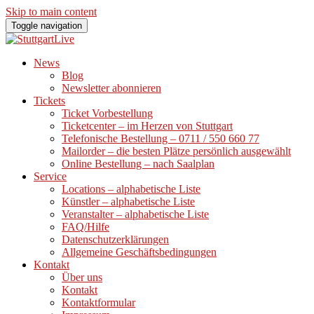
Skip to main content
Toggle navigation
News
Blog
Newsletter abonnieren
Tickets
Ticket Vorbestellung
Ticketcenter – im Herzen von Stuttgart
Telefonische Bestellung – 0711 / 550 660 77
Mailorder – die besten Plätze persönlich ausgewählt
Online Bestellung – nach Saalplan
Service
Locations – alphabetische Liste
Künstler – alphabetische Liste
Veranstalter – alphabetische Liste
FAQ/Hilfe
Datenschutzerklärungen
Allgemeine Geschäftsbedingungen
Kontakt
Über uns
Kontakt
Kontaktformular