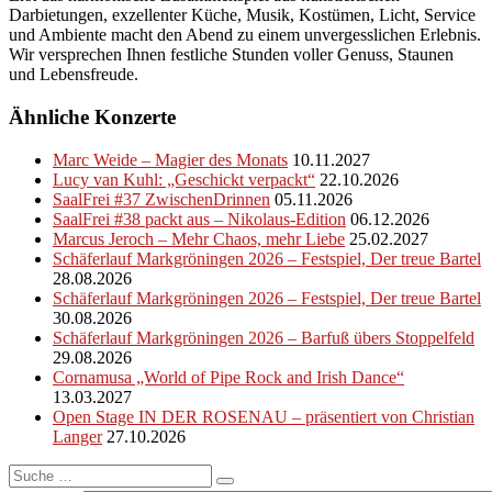
Darbietungen, exzellenter Küche, Musik, Kostümen, Licht, Service
und Ambiente macht den Abend zu einem unvergesslichen Erlebnis.
Wir versprechen Ihnen festliche Stunden voller Genuss, Staunen
und Lebensfreude.
Ähnliche Konzerte
Marc Weide – Magier des Monats
10.11.2027
Lucy van Kuhl: „Geschickt verpackt“
22.10.2026
SaalFrei #37 ZwischenDrinnen
05.11.2026
SaalFrei #38 packt aus – Nikolaus-Edition
06.12.2026
Marcus Jeroch – Mehr Chaos, mehr Liebe
25.02.2027
Schäferlauf Markgröningen 2026 – Festspiel, Der treue Bartel
28.08.2026
Schäferlauf Markgröningen 2026 – Festspiel, Der treue Bartel
30.08.2026
Schäferlauf Markgröningen 2026 – Barfuß übers Stoppelfeld
29.08.2026
Cornamusa „World of Pipe Rock and Irish Dance“
13.03.2027
Open Stage IN DER ROSENAU – präsentiert von Christian
Langer
27.10.2026
Suche