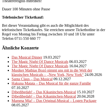
Theaterereignis mitreißen!
Dauer 100 Minuten ohne Pause
Telefonischer Ticketkauf:
Bei dieser Veranstaltung gibt es auch die Möglichkeit des
telefonischen Ticketkaufes. Sie erreichen unsere Tickethotline in der
Regel von Montag bis Freitag zwischen 10 und 18 Uhr unter
Telefon 0711-550 660 77
Ähnliche Konzerte
Das Musical Dinner
19.03.2027
The Magic Night Of Dance Musicals
06.03.2027
The Magic Night Of Dance Musicals
16.04.2027
Musiker Mathias Bozó nimmt uns mit in die Welt der
klassischen Musicals – „New York, New York“
24.09.2026
Santa Claus – Das Musical
09.12.2027
Hakuna Matata – Das Musical für die ganze Familie
07.10.2027
Dibedibedab! – Das Kikaninchen-Musical
15.10.2027
Dibedibedab! – Das Kikaninchen-Musical
20.04.2028
Mamma Mia! – Das Original-Musical – Logen Package
08.05.2027