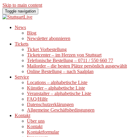
Skip to main content
Toggle navigation
News
Blog
Newsletter abonnieren
Tickets
Ticket Vorbestellung
Ticketcenter – im Herzen von Stuttgart
Telefonische Bestellung – 0711 / 550 660 77
Mailorder – die besten Plätze persönlich ausgewählt
Online Bestellung – nach Saalplan
Service
Locations – alphabetische Liste
Künstler – alphabetische Liste
Veranstalter – alphabetische Liste
FAQ/Hilfe
Datenschutzerklärungen
Allgemeine Geschäftsbedingungen
Kontakt
Über uns
Kontakt
Kontaktformular