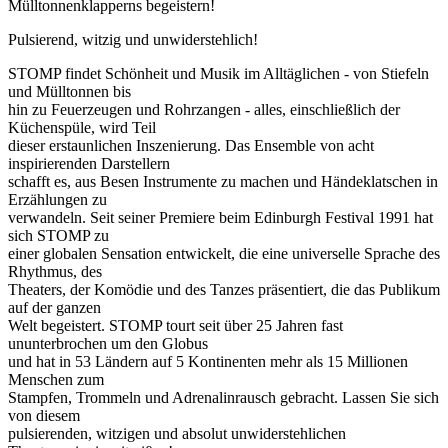
Mülltonnenklapperns begeistern!
Pulsierend, witzig und unwiderstehlich!
STOMP findet Schönheit und Musik im Alltäglichen - von Stiefeln
und Mülltonnen bis
hin zu Feuerzeugen und Rohrzangen - alles, einschließlich der
Küchenspüle, wird Teil
dieser erstaunlichen Inszenierung. Das Ensemble von acht
inspirierenden Darstellern
schafft es, aus Besen Instrumente zu machen und Händeklatschen in
Erzählungen zu
verwandeln. Seit seiner Premiere beim Edinburgh Festival 1991 hat
sich STOMP zu
einer globalen Sensation entwickelt, die eine universelle Sprache des
Rhythmus, des
Theaters, der Komödie und des Tanzes präsentiert, die das Publikum
auf der ganzen
Welt begeistert. STOMP tourt seit über 25 Jahren fast
ununterbrochen um den Globus
und hat in 53 Ländern auf 5 Kontinenten mehr als 15 Millionen
Menschen zum
Stampfen, Trommeln und Adrenalinrausch gebracht. Lassen Sie sich
von diesem
pulsierenden, witzigen und absolut unwiderstehlichen