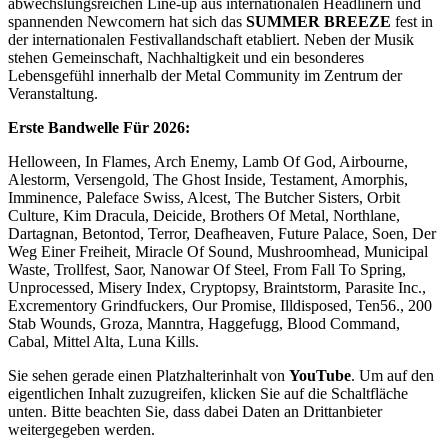
abwechslungsreichen Line-up aus internationalen Headlinern und
spannenden Newcomern hat sich das
SUMMER BREEZE
fest in
der internationalen Festivallandschaft etabliert. Neben der Musik
stehen Gemeinschaft, Nachhaltigkeit und ein besonderes
Lebensgefühl innerhalb der Metal Community im Zentrum der
Veranstaltung.
Erste Bandwelle Für 2026:
Helloween, In Flames, Arch Enemy, Lamb Of God, Airbourne,
Alestorm, Versengold, The Ghost Inside, Testament, Amorphis,
Imminence, Paleface Swiss, Alcest, The Butcher Sisters, Orbit
Culture, Kim Dracula, Deicide, Brothers Of Metal, Northlane,
Dartagnan, Betontod, Terror, Deafheaven, Future Palace, Soen, Der
Weg Einer Freiheit, Miracle Of Sound, Mushroomhead, Municipal
Waste, Trollfest, Saor, Nanowar Of Steel, From Fall To Spring,
Unprocessed, Misery Index, Cryptopsy, Braintstorm, Parasite Inc.,
Excrementory Grindfuckers, Our Promise, Illdisposed, Ten56., 200
Stab Wounds, Groza, Manntra, Haggefugg, Blood Command,
Cabal, Mittel Alta, Luna Kills.
Sie sehen gerade einen Platzhalterinhalt von
YouTube
. Um auf den
eigentlichen Inhalt zuzugreifen, klicken Sie auf die Schaltfläche
unten. Bitte beachten Sie, dass dabei Daten an Drittanbieter
weitergegeben werden.