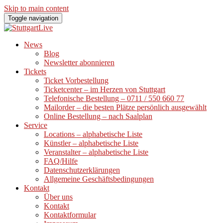
Skip to main content
Toggle navigation
News
Blog
Newsletter abonnieren
Tickets
Ticket Vorbestellung
Ticketcenter – im Herzen von Stuttgart
Telefonische Bestellung – 0711 / 550 660 77
Mailorder – die besten Plätze persönlich ausgewählt
Online Bestellung – nach Saalplan
Service
Locations – alphabetische Liste
Künstler – alphabetische Liste
Veranstalter – alphabetische Liste
FAQ/Hilfe
Datenschutzerklärungen
Allgemeine Geschäftsbedingungen
Kontakt
Über uns
Kontakt
Kontaktformular