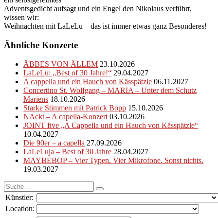
Adventsgedicht aufsagt und ein Engel den Nikolaus verführt,
wissen wir:
Weihnachten mit LaLeLu – das ist immer etwas ganz Besonderes!
Ähnliche Konzerte
ÄBBES VON ÄLLEM
23.10.2026
LaLeLu: „Best of 30 Jahre!“
29.04.2027
A cappella und ein Hauch von Kässpätzle
06.11.2027
Concertino St. Wolfgang – MARIA – Unter dem Schutz
Mariens
18.10.2026
Starke Stimmen mit Patrick Bopp
15.10.2026
NAckt – A capella-Konzert
03.10.2026
JOINT five „A Cappella und ein Hauch von Kässpätzle“
10.04.2027
Die 90er – a capella
27.09.2026
LaLeLuja – Best of 30 Jahre
28.04.2027
MAYBEBOP – Vier Typen. Vier Mikrofone. Sonst nichts.
19.03.2027
Suche
nach:
Künstler:
Location: