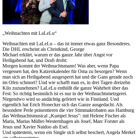
„Weihnachten mit LaLeLu“
Weihnachten mit LaLeLu – das ist immer etwas ganz Besonderes.
Die DHL erscheint als Christkind, George
Michael erklärt, warum er das ganze Jahr über Angst vor
Heiligabend hat, und Drafi droht:
Morgen kommt der Weihnachtsmann! Was aber, wenn Papa
vergessen hat, den Katzenkalender für Oma zu besorgen? Wenn
man sich an Heiligabend ausgesperrt hat und die Gans gerade noch
im Ofen schmort? Und wie schafft man es, in drei Tagen dreizehn
Kilo zuzunehmen? LaLeLu enthüllt die ganze Wahrheit über das
Fest: So richtig besinnlich ist es nur in der Weihnachtsmetzgerei.
Nirgendwo wird so andächtig gefeiert wie in Finnland. Und
eigentlich hat Erich Honecker sich das Ganze ausgedacht. Als
besondere Perle präsentieren die vier Stimmakrobaten aus Hamburg
das Weihnachtsmusical „Kumpel Jesus": mit Helene Fischer als
Maria, Marius Müller-Westernhagen als Josef, Marc Forster als
Jesus und Xavier Naidoo als Esel.
Und spätestens, wenn ein Single sich selbst beschert, Angela Merkel
ein selbstgereimtes