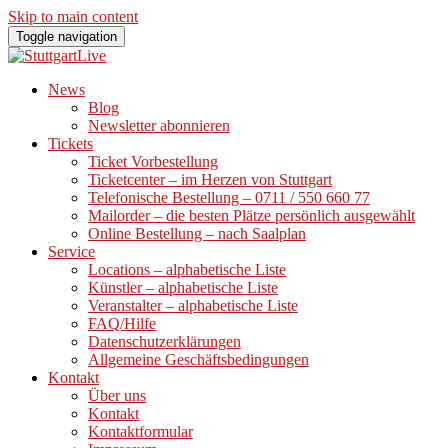
Skip to main content
Toggle navigation
News
Blog
Newsletter abonnieren
Tickets
Ticket Vorbestellung
Ticketcenter – im Herzen von Stuttgart
Telefonische Bestellung – 0711 / 550 660 77
Mailorder – die besten Plätze persönlich ausgewählt
Online Bestellung – nach Saalplan
Service
Locations – alphabetische Liste
Künstler – alphabetische Liste
Veranstalter – alphabetische Liste
FAQ/Hilfe
Datenschutzerklärungen
Allgemeine Geschäftsbedingungen
Kontakt
Über uns
Kontakt
Kontaktformular