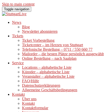
Skip to main content
Toggle navigation
News
Blog
Newsletter abonnieren
Tickets
Ticket Vorbestellung
Ticketcenter – im Herzen von Stuttgart
Telefonische Bestellung – 0711 / 550 660 77
Mailorder – die besten Plätze persönlich ausgewählt
Online Bestellung – nach Saalplan
Service
Locations – alphabetische Liste
Künstler – alphabetische Liste
Veranstalter – alphabetische Liste
FAQ/Hilfe
Datenschutzerklärungen
Allgemeine Geschäftsbedingungen
Kontakt
Über uns
Kontakt
Kontaktformular