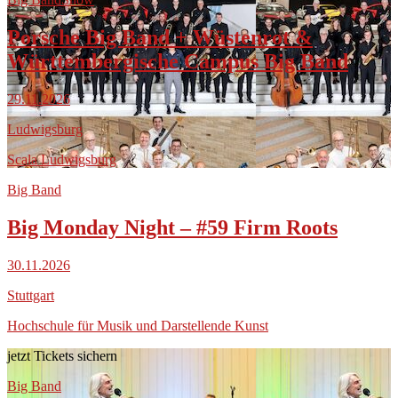
Porsche Big Band + Wüstenrot &
Württembergische Campus Big Band
29.11.2026
Ludwigsburg
Scala Ludwigsburg
Big Band
Big Monday Night – #59 Firm Roots
30.11.2026
Stuttgart
Hochschule für Musik und Darstellende Kunst
jetzt Tickets sichern
Big Band