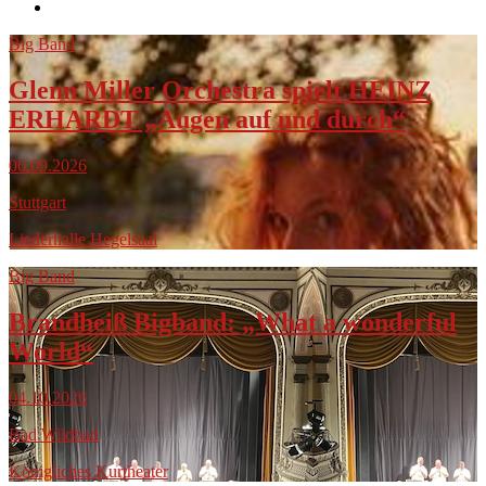
Big Band
Glenn Miller Orchestra spielt HEINZ
ERHARDT „Augen auf und durch“
06.09.2026
Stuttgart
Liederhalle Hegelsaal
Big Band
Brandheiß Bigband: „What a wonderful
World“
04.10.2026
Bad Wildbad
Königliches Kurtheater