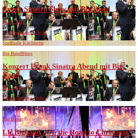
Frank Sinatra Show mit Big Band
04.12.2026
Kirchheim unter Teck
Stadthalle Kirchheim
Big Band
Blues
Konzert Frank Sinatra Abend mit Big
Band
04.12.2026
Eduard-Mörike-Halle
jetzt Tickets sichern
Big Band
LE Bigband „On the Road to Christmas“