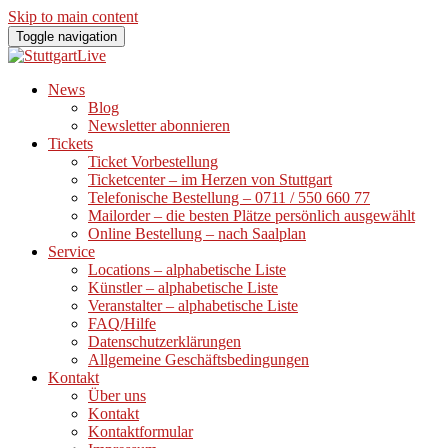
Skip to main content
Toggle navigation
News
Blog
Newsletter abonnieren
Tickets
Ticket Vorbestellung
Ticketcenter – im Herzen von Stuttgart
Telefonische Bestellung – 0711 / 550 660 77
Mailorder – die besten Plätze persönlich ausgewählt
Online Bestellung – nach Saalplan
Service
Locations – alphabetische Liste
Künstler – alphabetische Liste
Veranstalter – alphabetische Liste
FAQ/Hilfe
Datenschutzerklärungen
Allgemeine Geschäftsbedingungen
Kontakt
Über uns
Kontakt
Kontaktformular