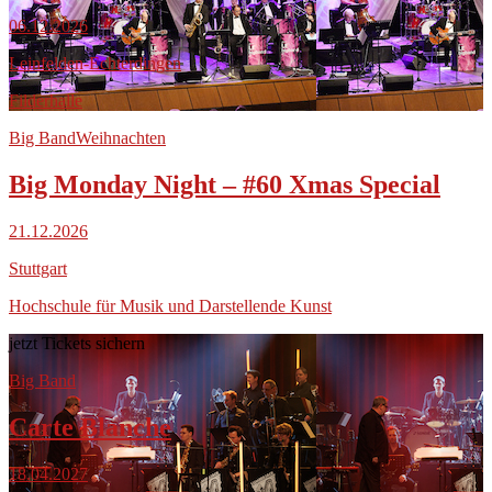
06.12.2026
Leinfelden-Echterdingen
Filderhalle
Big Band
Weihnachten
Big Monday Night – #60 Xmas Special
21.12.2026
Stuttgart
Hochschule für Musik und Darstellende Kunst
jetzt Tickets sichern
Big Band
Carte Blanche
18.04.2027