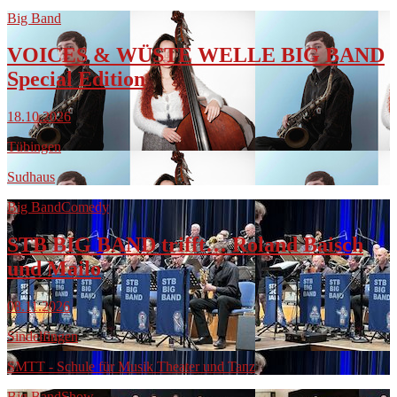
Big Band
VOICES & WÜSTE WELLE BIG BAND
Special Edition
18.10.2026
Tübingen
Sudhaus
Big Band
Comedy
STB BIG BAND trifft… Roland Baisch
und Mailo
08.11.2026
Sindelfingen
SMTT - Schule für Musik Theater und Tanz
Big Band
Show