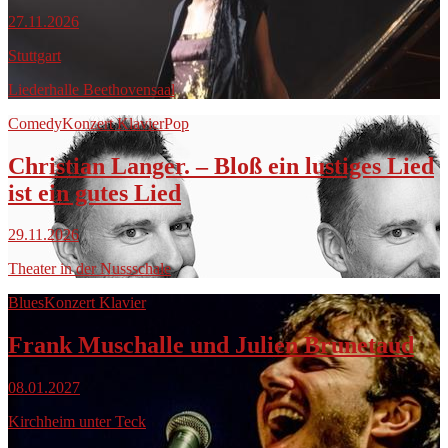
27.11.2026
Stuttgart
Liederhalle Beethovensaal
Comedy
Konzert Klavier
Pop
Christian Langer. – Bloß ein lustiges Lied
ist ein gutes Lied
29.11.2026
Theater in der Nussschale
Blues
Konzert Klavier
Frank Muschalle und Julien Brunetaud
08.01.2027
Kirchheim unter Teck