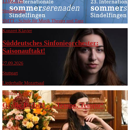
13.09.2026
Sindelfingen
SMTT - Schule für Musik Theater und Tanz
Konzert Klavier
Süddeutsches Sinfonieorchester:
Saisonauftakt!
27.09.2026
Stuttgart
Liederhalle Mozartsaal
Konzert Klavier
Große Reihe 1 – „Tempo, Tempo“
10.10.2026
Stuttgart