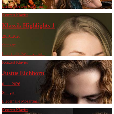
Liederhalle Beethovensaal
Konzert Klavier
Klassik Highlights 1
29.10.2026
Stuttgart
Liederhalle Beethovensaal
Konzert Klavier
Justus Eichhorn
01.11.2026
Stuttgart
Liederhalle Mozartsaal
Konzert Klavier