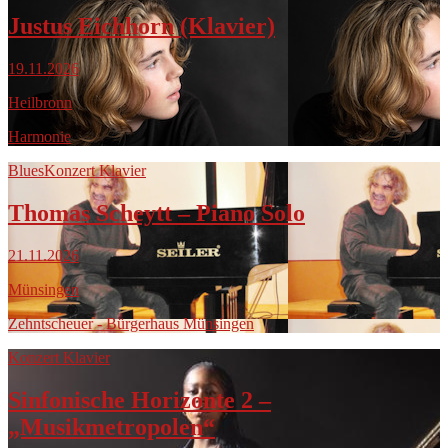
Justus Eichhorn (Klavier)
19.11.2026
Heilbronn
Harmonie
Blues
Konzert Klavier
Thomas Scheytt – Piano Solo
21.11.2026
Münsingen
Zehntscheuer - Bürgerhaus Münsingen
Konzert Klavier
Sinfonische Horizonte 2 –
„Musikmetropolen“