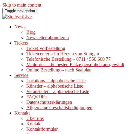
Skip to main content
Toggle navigation
News
Blog
Newsletter abonnieren
Tickets
Ticket Vorbestellung
Ticketcenter – im Herzen von Stuttgart
Telefonische Bestellung – 0711 / 550 660 77
Mailorder – die besten Plätze persönlich ausgewählt
Online Bestellung – nach Saalplan
Service
Locations – alphabetische Liste
Künstler – alphabetische Liste
Veranstalter – alphabetische Liste
FAQ/Hilfe
Datenschutzerklärungen
Allgemeine Geschäftsbedingungen
Kontakt
Über uns
Kontakt
Kontaktformular