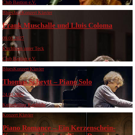
Club Bastion e.V.
Blues
Jazz
Konzert Klavier
Frank Muschalle und Lluis Coloma
09.01.2027
Kirchheim unter Teck
Club Bastion e.V.
Blues
Konzert Klavier
Thomas Scheytt – Piano Solo
24.01.2027
Kulturbühne Ratshöfle
Konzert Klavier
Piano Romance – Ein Kerzenschein-