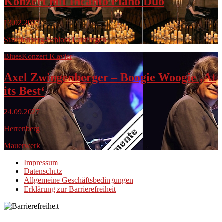
Konzert mit Incanto Piano Duo
13.02.2027
Stauffenberg-Schloss Lautlingen
Blues
Konzert Klavier
Axel Zwingenberger – Boogie Woogie ‚At
its Best‘
24.09.2027
Herrenberg
Mauerwerk
Impressum
Datenschutz
Allgemeine Geschäftsbedingungen
Erklärung zur Barrierefreiheit