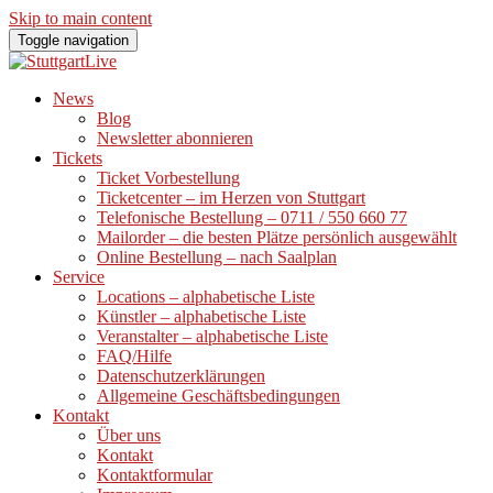
Skip to main content
Toggle navigation
News
Blog
Newsletter abonnieren
Tickets
Ticket Vorbestellung
Ticketcenter – im Herzen von Stuttgart
Telefonische Bestellung – 0711 / 550 660 77
Mailorder – die besten Plätze persönlich ausgewählt
Online Bestellung – nach Saalplan
Service
Locations – alphabetische Liste
Künstler – alphabetische Liste
Veranstalter – alphabetische Liste
FAQ/Hilfe
Datenschutzerklärungen
Allgemeine Geschäftsbedingungen
Kontakt
Über uns
Kontakt
Kontaktformular