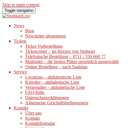
Skip to main content
Toggle navigation
News
Blog
Newsletter abonnieren
Tickets
Ticket Vorbestellung
Ticketcenter – im Herzen von Stuttgart
Telefonische Bestellung – 0711 / 550 660 77
Mailorder – die besten Plätze persönlich ausgewählt
Online Bestellung – nach Saalplan
Service
Locations – alphabetische Liste
Künstler – alphabetische Liste
Veranstalter – alphabetische Liste
FAQ/Hilfe
Datenschutzerklärungen
Allgemeine Geschäftsbedingungen
Kontakt
Über uns
Kontakt
Kontaktformular