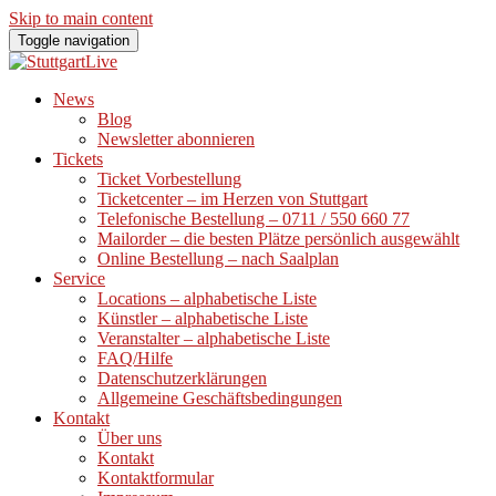
Skip to main content
Toggle navigation
News
Blog
Newsletter abonnieren
Tickets
Ticket Vorbestellung
Ticketcenter – im Herzen von Stuttgart
Telefonische Bestellung – 0711 / 550 660 77
Mailorder – die besten Plätze persönlich ausgewählt
Online Bestellung – nach Saalplan
Service
Locations – alphabetische Liste
Künstler – alphabetische Liste
Veranstalter – alphabetische Liste
FAQ/Hilfe
Datenschutzerklärungen
Allgemeine Geschäftsbedingungen
Kontakt
Über uns
Kontakt
Kontaktformular