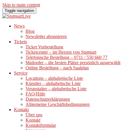
Skip to main content
Toggle navigation
News
Blog
Newsletter abonnieren
Tickets
Ticket Vorbestellung
Ticketcenter – im Herzen von Stuttgart
Telefonische Bestellung – 0711 / 550 660 77
Mailorder – die besten Plätze persönlich ausgewählt
Online Bestellung – nach Saalplan
Service
Locations – alphabetische Liste
Künstler – alphabetische Liste
Veranstalter – alphabetische Liste
FAQ/Hilfe
Datenschutzerklärungen
Allgemeine Geschäftsbedingungen
Kontakt
Über uns
Kontakt
Kontaktformular