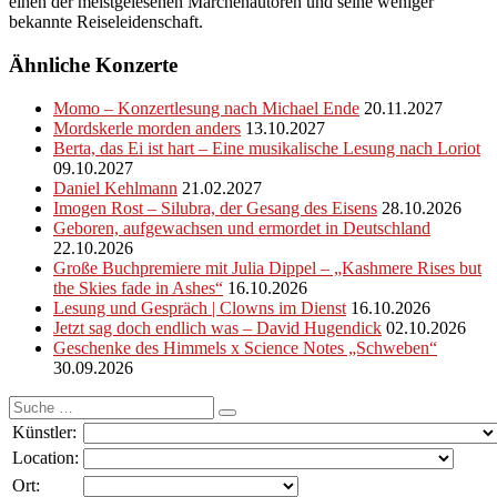
einen der meistgelesenen Märchenautoren und seine weniger
bekannte Reiseleidenschaft.
Ähnliche Konzerte
Momo – Konzertlesung nach Michael Ende
20.11.2027
Mordskerle morden anders
13.10.2027
Berta, das Ei ist hart – Eine musikalische Lesung nach Loriot
09.10.2027
Daniel Kehlmann
21.02.2027
Imogen Rost – Silubra, der Gesang des Eisens
28.10.2026
Geboren, aufgewachsen und ermordet in Deutschland
22.10.2026
Große Buchpremiere mit Julia Dippel – „Kashmere Rises but
the Skies fade in Ashes“
16.10.2026
Lesung und Gespräch | Clowns im Dienst
16.10.2026
Jetzt sag doch endlich was – David Hugendick
02.10.2026
Geschenke des Himmels x Science Notes „Schweben“
30.09.2026
Suche
nach:
Künstler:
Location:
Ort: