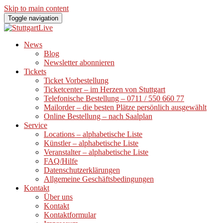
Skip to main content
Toggle navigation
News
Blog
Newsletter abonnieren
Tickets
Ticket Vorbestellung
Ticketcenter – im Herzen von Stuttgart
Telefonische Bestellung – 0711 / 550 660 77
Mailorder – die besten Plätze persönlich ausgewählt
Online Bestellung – nach Saalplan
Service
Locations – alphabetische Liste
Künstler – alphabetische Liste
Veranstalter – alphabetische Liste
FAQ/Hilfe
Datenschutzerklärungen
Allgemeine Geschäftsbedingungen
Kontakt
Über uns
Kontakt
Kontaktformular