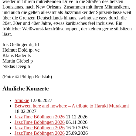
wieder mit ihrem mitreißenden Drive in die Straßen des tiefsten
Louisianas, nach New Orleans. Zusammen mit ihren Mitmusikern,
und auch die gelten allesamt als Jazzmusiker der Spitzenklasse weit
über die Grenzen Deutschlands hinaus, swingt sie easy durch die
20er, 30er und 40er Jahre, etwas karibisches feel inclusive. Ein
fröhlicher Weißwurst-Jazzfrühschoppen, der keinen gerne stillsitzen
lässt.
Iris Oettinger dr, Id
Helmut Dold tp, vc
Klaus Bader ts
Martin Giebel p
Niklas Deeg b
(Foto: © Philipp Rellstab)
Ähnliche Konzerte
Smokie
12.06.2027
Between here and nowhere – A tribute to Haruki Murakami
18.02.2027
JazzTime Böblingen 2026
11.12.2026
JazzTime Böblingen 2026
06.11.2026
JazzTime Böblingen 2026
16.10.2026
JazzTime Böblingen 2026
25.09.2026