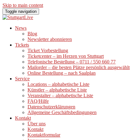
Skip to main content
Toggle navigation
News
Blog
Newsletter abonnieren
Tickets
Ticket Vorbestellung
Ticketcenter – im Herzen von Stuttgart
Telefonische Bestellung – 0711 / 550 660 77
Mailorder – die besten Plätze persönlich ausgewählt
Online Bestellung – nach Saalplan
Service
Locations – alphabetische Liste
Künstler – alphabetische Liste
Veranstalter – alphabetische Liste
FAQ/Hilfe
Datenschutzerklärungen
Allgemeine Geschäftsbedingungen
Kontakt
Über uns
Kontakt
Kontaktformular