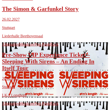
The Simon & Garfunkel Story
26.02.2027
Stuttgart
Liederhalle Beethovensaal
Alternative
Metalcore
Pop-Punk
Rock
Pre-Show VIP Experience Ticket –
Sleeping With Sirens – An Ending In
Itself Tour
26.02.2027
Stuttgart
LKA Longhorn
Alternative
Metalcore
Pop-Punk
Rock