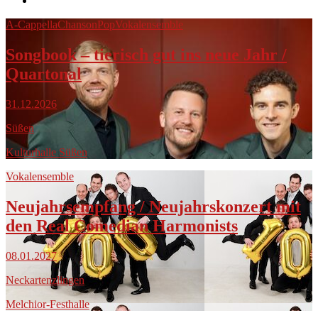
A-Cappella
Chanson
Pop
Vokalensemble
Songbook – tierisch gut ins neue Jahr /
Quartonal
31.12.2026
Süßen
Kulturhalle Süßen
Vokalensemble
Neujahrsempfang / Neujahrskonzert mit
den Real Comedian Harmonists
08.01.2027
Neckartenzlingen
Melchior-Festhalle