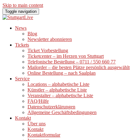
Skip to main content
Toggle navigation
News
Blog
Newsletter abonnieren
Tickets
Ticket Vorbestellung
Ticketcenter – im Herzen von Stuttgart
Telefonische Bestellung – 0711 / 550 660 77
Mailorder – die besten Plätze persönlich ausgewählt
Online Bestellung – nach Saalplan
Service
Locations – alphabetische Liste
Künstler – alphabetische Liste
Veranstalter – alphabetische Liste
FAQ/Hilfe
Datenschutzerklärungen
Allgemeine Geschäftsbedingungen
Kontakt
Über uns
Kontakt
Kontaktformular