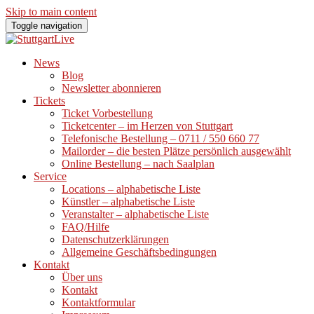
Skip to main content
Toggle navigation
News
Blog
Newsletter abonnieren
Tickets
Ticket Vorbestellung
Ticketcenter – im Herzen von Stuttgart
Telefonische Bestellung – 0711 / 550 660 77
Mailorder – die besten Plätze persönlich ausgewählt
Online Bestellung – nach Saalplan
Service
Locations – alphabetische Liste
Künstler – alphabetische Liste
Veranstalter – alphabetische Liste
FAQ/Hilfe
Datenschutzerklärungen
Allgemeine Geschäftsbedingungen
Kontakt
Über uns
Kontakt
Kontaktformular