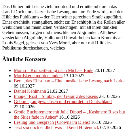
Das Dinner mit Leiche zieht mordend und ermittelnd durch das
Land. Doch nur als szenische Lesung und am Ende wird – mit der
Hilfe des Publikums – der Täter seiner gerechten Strafe zugeführt.
Einer erschießt, stranguliert, sticht zu: Er schlüpft in die Rollen aller
weiblichen und männlichen Verdächtigen, mit all ihren dunklen
Geheimnissen, Lügen und menschlichen Abgründen. All diese
versteckten Abgründe, Halb- und Unwahrheiten kann Kommissar
Louis Sagel, gelesen von Yves Morel, aber nur mit Hilfe des
Publikums durchschauen, welches
Ähnliche Konzerte
Momo – Konzertlesung nach Michael Ende
20.11.2027
Mordskerle morden anders
13.10.2027
Berta, das Ei ist hart – Eine musikalische Lesung nach Loriot
09.10.2027
Daniel Kehlmann
21.02.2027
Imogen Rost – Silubra, der Gesang des Eisens
28.10.2026
Geboren, aufgewachsen und ermordet in Deutschland
22.10.2026
Große Buchpremiere mit Julia Dippel – „Kashmere Rises but
the Skies fade in Ashes“
16.10.2026
Lesung und Gespräch | Clowns im Dienst
16.10.2026
Jetzt sag doch endlich was – David Hugendick
02.10.2026