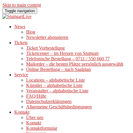
Skip to main content
Toggle navigation
News
Blog
Newsletter abonnieren
Tickets
Ticket Vorbestellung
Ticketcenter – im Herzen von Stuttgart
Telefonische Bestellung – 0711 / 550 660 77
Mailorder – die besten Plätze persönlich ausgewählt
Online Bestellung – nach Saalplan
Service
Locations – alphabetische Liste
Künstler – alphabetische Liste
Veranstalter – alphabetische Liste
FAQ/Hilfe
Datenschutzerklärungen
Allgemeine Geschäftsbedingungen
Kontakt
Über uns
Kontakt
Kontaktformular