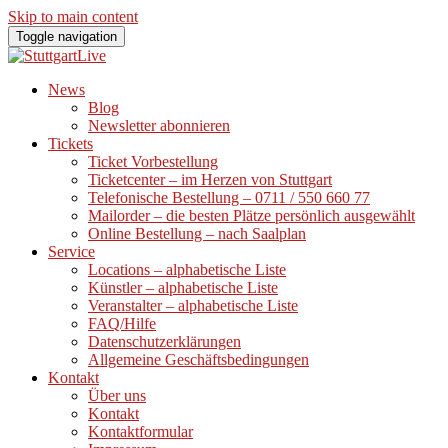
Skip to main content
Toggle navigation
News
Blog
Newsletter abonnieren
Tickets
Ticket Vorbestellung
Ticketcenter – im Herzen von Stuttgart
Telefonische Bestellung – 0711 / 550 660 77
Mailorder – die besten Plätze persönlich ausgewählt
Online Bestellung – nach Saalplan
Service
Locations – alphabetische Liste
Künstler – alphabetische Liste
Veranstalter – alphabetische Liste
FAQ/Hilfe
Datenschutzerklärungen
Allgemeine Geschäftsbedingungen
Kontakt
Über uns
Kontakt
Kontaktformular