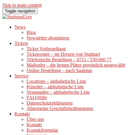
Skip to main content
Toggle navigation
News
Blog
Newsletter abonnieren
Tickets
Ticket Vorbestellung
Ticketcenter – im Herzen von Stuttgart
Telefonische Bestellung – 0711 / 550 660 77
Mailorder – die besten Plätze persönlich ausgewählt
Online Bestellung – nach Saalplan
Service
Locations – alphabetische Liste
Künstler – alphabetische Liste
Veranstalter – alphabetische Liste
FAQ/Hilfe
Datenschutzerklärungen
Allgemeine Geschäftsbedingungen
Kontakt
Über uns
Kontakt
Kontaktformular