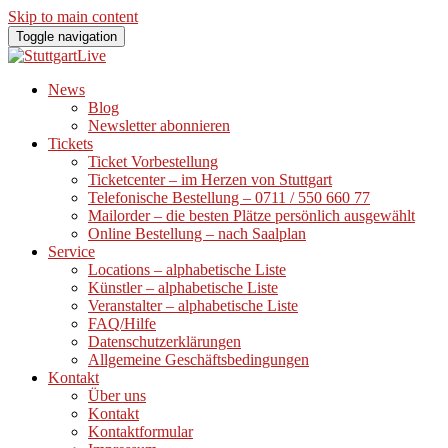
Skip to main content
Toggle navigation
News
Blog
Newsletter abonnieren
Tickets
Ticket Vorbestellung
Ticketcenter – im Herzen von Stuttgart
Telefonische Bestellung – 0711 / 550 660 77
Mailorder – die besten Plätze persönlich ausgewählt
Online Bestellung – nach Saalplan
Service
Locations – alphabetische Liste
Künstler – alphabetische Liste
Veranstalter – alphabetische Liste
FAQ/Hilfe
Datenschutzerklärungen
Allgemeine Geschäftsbedingungen
Kontakt
Über uns
Kontakt
Kontaktformular