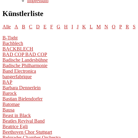
Impressum
Künstlerliste
Alle
A
B
C
D
E
F
G
H
I
J
K
L
M
N
O
P
R
S
B-Tight
Bachblech
BACKBLECH
BAD COP BAD COP
Badische Landesbühne
Badische Philharmonie
Band Electronica
bangerfabrique
BAP
Barbara Dennerlein
Barock
Bastian Bielendorfer
Batomae
Bausa
Beast in Black
Beatles Revival Band
Beatrice Egli
Beethoven Chor Stuttgart
Belgrader Chamber Orchestra