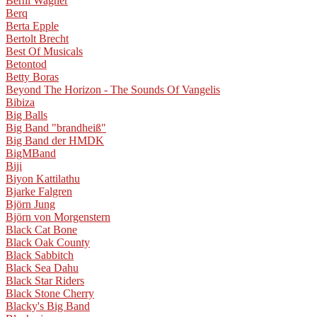
Berni Wagner
Berq
Berta Epple
Bertolt Brecht
Best Of Musicals
Betontod
Betty Boras
Beyond The Horizon - The Sounds Of Vangelis
Bibiza
Big Balls
Big Band "brandheiß"
Big Band der HMDK
BigMBand
Biji
Biyon Kattilathu
Bjarke Falgren
Björn Jung
Björn von Morgenstern
Black Cat Bone
Black Oak County
Black Sabbitch
Black Sea Dahu
Black Star Riders
Black Stone Cherry
Blacky's Big Band