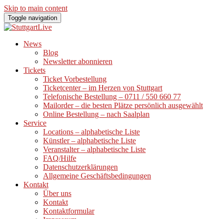
Skip to main content
Toggle navigation
News
Blog
Newsletter abonnieren
Tickets
Ticket Vorbestellung
Ticketcenter – im Herzen von Stuttgart
Telefonische Bestellung – 0711 / 550 660 77
Mailorder – die besten Plätze persönlich ausgewählt
Online Bestellung – nach Saalplan
Service
Locations – alphabetische Liste
Künstler – alphabetische Liste
Veranstalter – alphabetische Liste
FAQ/Hilfe
Datenschutzerklärungen
Allgemeine Geschäftsbedingungen
Kontakt
Über uns
Kontakt
Kontaktformular