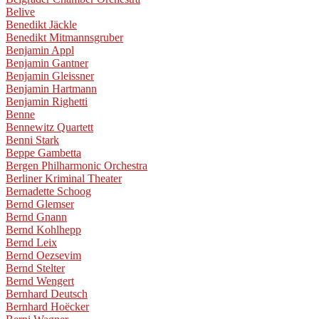
Belive
Benedikt Jäckle
Benedikt Mitmannsgruber
Benjamin Appl
Benjamin Gantner
Benjamin Gleissner
Benjamin Hartmann
Benjamin Righetti
Benne
Bennewitz Quartett
Benni Stark
Beppe Gambetta
Bergen Philharmonic Orchestra
Berliner Kriminal Theater
Bernadette Schoog
Bernd Glemser
Bernd Gnann
Bernd Kohlhepp
Bernd Leix
Bernd Oezsevim
Bernd Stelter
Bernd Wengert
Bernhard Deutsch
Bernhard Hoëcker