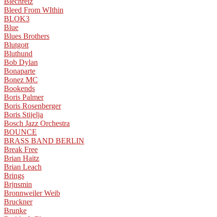
Blechreiz
Bleed From WIthin
BLOK3
Blue
Blues Brothers
Blutgott
Bluthund
Bob Dylan
Bonaparte
Bonez MC
Bookends
Boris Palmer
Boris Rosenberger
Boris Stijelja
Bosch Jazz Orchestra
BOUNCE
BRASS BAND BERLIN
Break Free
Brian Haitz
Brian Leach
Brings
Brjnsmin
Bronnweiler Weib
Bruckner
Brunke