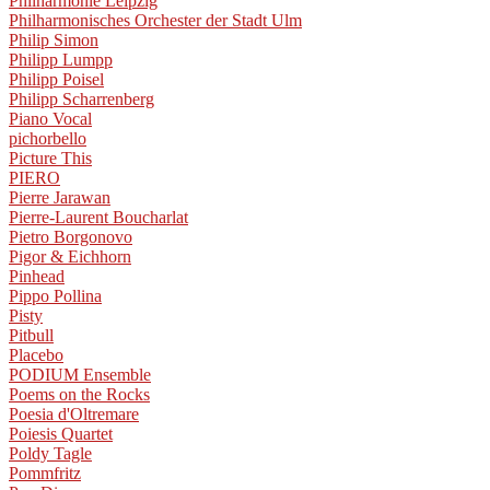
Philharmonie Leipzig
Philharmonisches Orchester der Stadt Ulm
Philip Simon
Philipp Lumpp
Philipp Poisel
Philipp Scharrenberg
Piano Vocal
pichorbello
Picture This
PIERO
Pierre Jarawan
Pierre-Laurent Boucharlat
Pietro Borgonovo
Pigor & Eichhorn
Pinhead
Pippo Pollina
Pisty
Pitbull
Placebo
PODIUM Ensemble
Poems on the Rocks
Poesia d'Oltremare
Poiesis Quartet
Poldy Tagle
Pommfritz