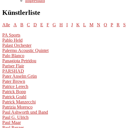
Impressum
Künstlerliste
Alle
A
B
C
D
E
F
G
H
I
J
K
L
M
N
O
P
R
S
PA Sports
Pablo Held
Palast Orchester
Palermo Acoustic Quintet
Palo Blanco
Panagiota Petridou
Pariser Flair
PARSHAD
Pater Anselm Grün
Pater Brown
Patrice Lerech
Patrick Bopp
Patrick Grahl
Patrick Manzecchi
Patrizia Moresco
Paul Ashworth und Band
Paul G. Ulrich
Paul Maar
Paul Panzer