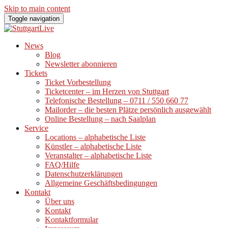
Skip to main content
Toggle navigation
News
Blog
Newsletter abonnieren
Tickets
Ticket Vorbestellung
Ticketcenter – im Herzen von Stuttgart
Telefonische Bestellung – 0711 / 550 660 77
Mailorder – die besten Plätze persönlich ausgewählt
Online Bestellung – nach Saalplan
Service
Locations – alphabetische Liste
Künstler – alphabetische Liste
Veranstalter – alphabetische Liste
FAQ/Hilfe
Datenschutzerklärungen
Allgemeine Geschäftsbedingungen
Kontakt
Über uns
Kontakt
Kontaktformular