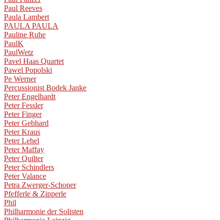
Paul Reeves
Paula Lambert
PAULA PAULA
Pauline Ruhe
PaulK
PaulWetz
Pavel Haas Quartet
Pawel Popolski
Pe Werner
Percussionist Bodek Janke
Peter Engelhardt
Peter Fessler
Peter Finger
Peter Gebhard
Peter Kraus
Peter Lehel
Peter Maffay
Peter Quilter
Peter Schindlers
Peter Valance
Petra Zwerger-Schoner
Pfefferle & Zipperle
Phil
Philharmonie der Solisten