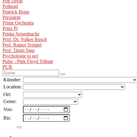
Pop Divas
Pothead
Pratrick Bopp
Prezident
Prime Orchestra
Prinz Pi
Priska Seisenbache
Prof. Dr. Volker Busch
Prof. Rainer Tempel
Prof. Timm Sigg
Psychologie to go!
Pulse - Pink Floyd Tribute
PUR
Suche
nach:
Künstler:
Location:
Ort:
Genre:
Von:
Bis: