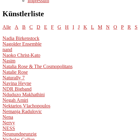
Impressum
Künstlerliste
Alle
A
B
C
D
E
F
G
H
I
J
K
L
M
N
O
P
R
S
Nadia Birkenstock
Nagolder Ensemble
nand
Naoko Christ-Kato
Nasim
Natalia Rose & The Cosmopolitans
Natalie Rose
Naturally 7
Navina Heyne
NDR Bigband
Nduduzo Makhathini
Negah Amiri
Nektarios Vlachopoulos
Nemanja Radulovic
Nena
Nervy
NESS
Neunundneunzig
Nicholas Collon