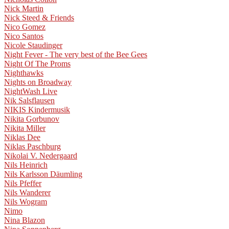
Nick Martin
Nick Steed & Friends
Nico Gomez
Nico Santos
Nicole Staudinger
Night Fever - The very best of the Bee Gees
Night Of The Proms
Nighthawks
Nights on Broadway
NightWash Live
Nik Salsflausen
NIKIS Kindermusik
Nikita Gorbunov
Nikita Miller
Niklas Dee
Niklas Paschburg
Nikolai V. Nedergaard
Nils Heinrich
Nils Karlsson Däumling
Nils Pfeffer
Nils Wanderer
Nils Wogram
Nimo
Nina Blazon