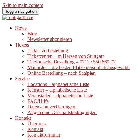
Skip to main content
Toggle navigation
News
Blog
Newsletter abonnieren
Tickets
Ticket Vorbestellung
Ticketcenter – im Herzen von Stuttgart
Telefonische Bestellung – 0711 / 550 660 77
Mailorder – die besten Plätze persönlich ausgewählt
Online Bestellung – nach Saalplan
Service
Locations – alphabetische Liste
Künstler – alphabetische Liste
Veranstalter – alphabetische Liste
FAQ/Hilfe
Datenschutzerklärungen
Allgemeine Geschäftsbedingungen
Kontakt
Über uns
Kontakt
Kontaktformular