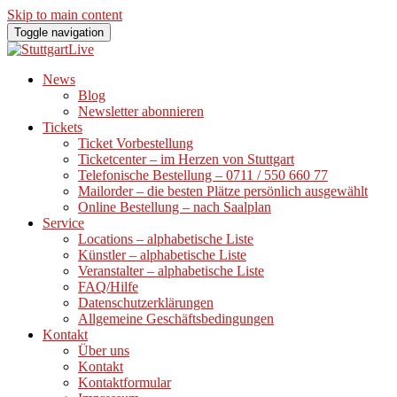
Skip to main content
Toggle navigation
News
Blog
Newsletter abonnieren
Tickets
Ticket Vorbestellung
Ticketcenter – im Herzen von Stuttgart
Telefonische Bestellung – 0711 / 550 660 77
Mailorder – die besten Plätze persönlich ausgewählt
Online Bestellung – nach Saalplan
Service
Locations – alphabetische Liste
Künstler – alphabetische Liste
Veranstalter – alphabetische Liste
FAQ/Hilfe
Datenschutzerklärungen
Allgemeine Geschäftsbedingungen
Kontakt
Über uns
Kontakt
Kontaktformular