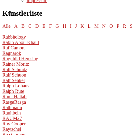
Impressum
Künstlerliste
Alle
A
B
C
D
E
F
G
H
I
J
K
L
M
N
O
P
R
S
Rabbitology
Rabih Abou-Khalil
Raf Camora
Ragnarök
Ragnhild Hemsing
Rainer Moritz
Ralf Schmitz
Ralf Schuon
Ralf Senkel
Ralph Lohaus
Ralph Rute
Rami Hattab
RasgaRasga
Rathmann
Rauhbein
RAUM27
Ray Cooper
Raytschel
Rea Garvey