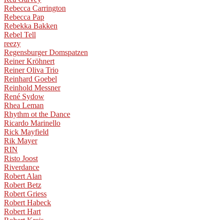
Rebecca Carrington
Rebecca Pap
Rebekka Bakken
Rebel Tell
reezy
Regensburger Domspatzen
Reiner Kröhnert
Reiner Oliva Trio
Reinhard Goebel
Reinhold Messner
René Sydow
Rhea Leman
Rhythm ot the Dance
Ricardo Marinello
Rick Mayfield
Rik Mayer
RIN
Risto Joost
Riverdance
Robert Alan
Robert Betz
Robert Griess
Robert Habeck
Robert Hart