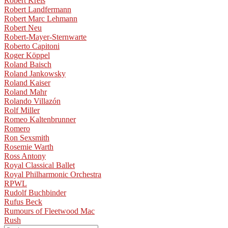
Robert Kreis
Robert Landfermann
Robert Marc Lehmann
Robert Neu
Robert-Mayer-Sternwarte
Roberto Capitoni
Roger Köppel
Roland Baisch
Roland Jankowsky
Roland Kaiser
Roland Mahr
Rolando Villazón
Rolf Miller
Romeo Kaltenbrunner
Romero
Ron Sexsmith
Rosemie Warth
Ross Antony
Royal Classical Ballet
Royal Philharmonic Orchestra
RPWL
Rudolf Buchbinder
Rufus Beck
Rumours of Fleetwood Mac
Rush