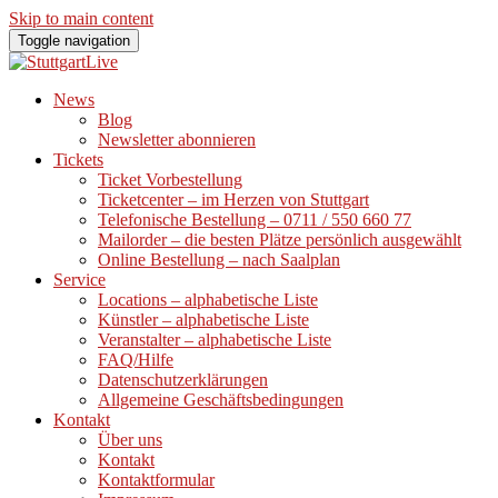
Skip to main content
Toggle navigation
News
Blog
Newsletter abonnieren
Tickets
Ticket Vorbestellung
Ticketcenter – im Herzen von Stuttgart
Telefonische Bestellung – 0711 / 550 660 77
Mailorder – die besten Plätze persönlich ausgewählt
Online Bestellung – nach Saalplan
Service
Locations – alphabetische Liste
Künstler – alphabetische Liste
Veranstalter – alphabetische Liste
FAQ/Hilfe
Datenschutzerklärungen
Allgemeine Geschäftsbedingungen
Kontakt
Über uns
Kontakt
Kontaktformular